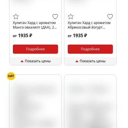
Хулиган Хард с ароматом
Хулиган Хард с ароматом
Манго-эвкалипт (ДАА), 200
Абрикосовый йогурт
гр.
(ЧУДО), 200 гр.
1935 ₽
1935 ₽
от
от
Подробнее
Подробнее
Показать цены
Показать цены
ХИТ