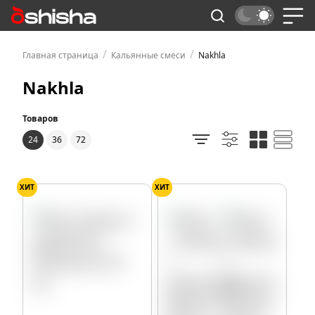
/
/
Главная страница
Кальянные смеси
Nakhla
Nakhla
Товаров
24
36
72
ХИТ
ХИТ