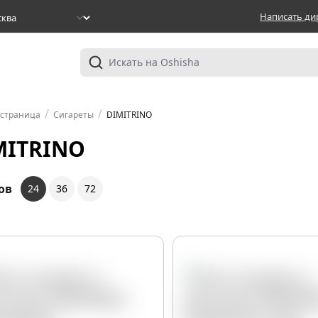
Написать ди
/
/
 страница
Сигареты
DIMITRINO
MITRINO
ов
24
36
72