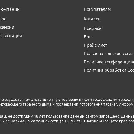
компании
Покупателям
нас
Каталог
кансии
Новинки
езентация
Блог
Прайс-лист
Пользовательское согл
Политика конфиденциа
Политика обработки Coo
 не осуществляем дистанционную торговлю никотинсодержащими изделиям
я окружающего табачного дыма и последствий потребления табака". Инфор
лицам, не достигшим 18 лет пользование данным сайтом запрещено. Данны
 её наличии в магазинах сети. (п.1 и п.2 ст.10 Закона «О защите прав по