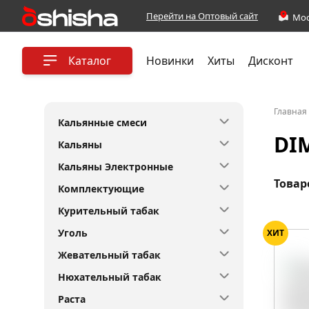
Перейти на Оптовый сайт
Каталог
Новинки
Хиты
Дисконт
Главная
Кальянные смеси
DI
Кальяны
Кальяны Электронные
Товар
Комплектующие
Курительный табак
Уголь
ХИТ
Жевательный табак
Нюхательный табак
Раста