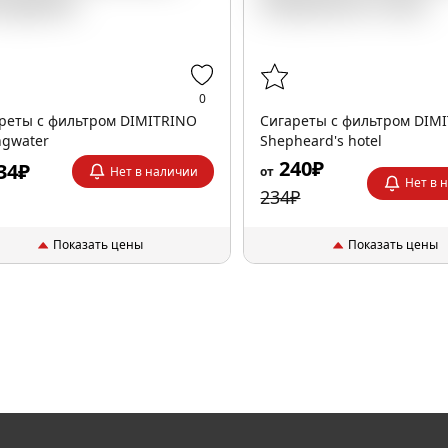
0
реты с фильтром DIMITRINO
Сигареты с фильтром DIM
ngwater
Shepheard's hotel
240₽
34₽
Нет в наличии
от
Нет в 
234₽
Показать цены
Показать цены