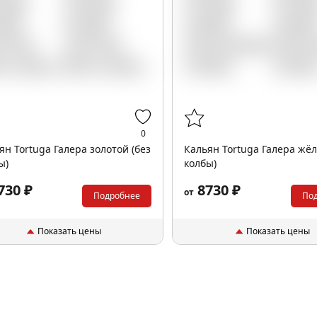
0
ян Tortuga Галера золотой (без
Кальян Tortuga Галера жёл
ы)
колбы)
730 ₽
8730 ₽
от
Подробнее
По
Показать цены
Показать цены