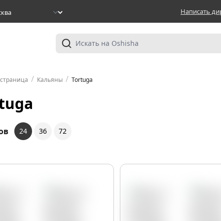
Написать ди
/
/
 страница
Кальяны
Tortuga
tuga
ов
24
36
72