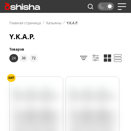
/
/
Главная страница
Кальяны
Y.K.A.P.
Y.K.A.P.
Товаров
24
36
72
ХИТ