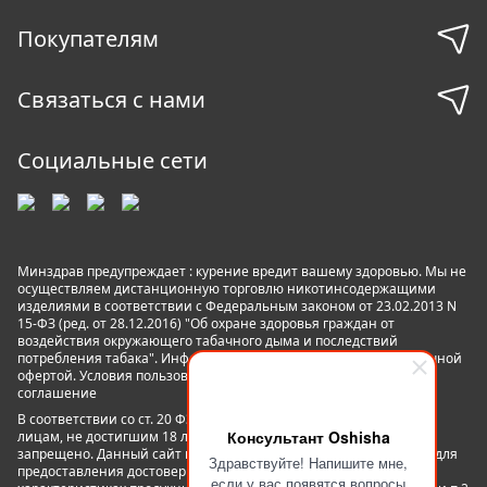
Покупателям
Связаться с нами
Социальные сети
Минздрав предупреждает : курение вредит вашему здоровью. Мы не
осуществляем дистанционную торговлю никотинсодержащими
изделиями в соответствии с Федеральным законом от 23.02.2013 N
15-ФЗ (ред. от 28.12.2016) "Об охране здоровья граждан от
воздействия окружающего табачного дыма и последствий
потребления табака". Информация на сайте не является публичной
офертой. Условия пользования сайтом
Пользовательское
соглашение
В соответствии со ст. 20 ФЗ №15 «Об охране здоровья граждан»
Консультант Oshisha
лицам, не достигшим 18 лет пользование данным сайтом
запрещено. Данный сайт не является рекламой, а служит лишь для
Здравствуйте! Напишите мне,
предоставления достоверной информации о свойствах,
если у вас появятся вопросы