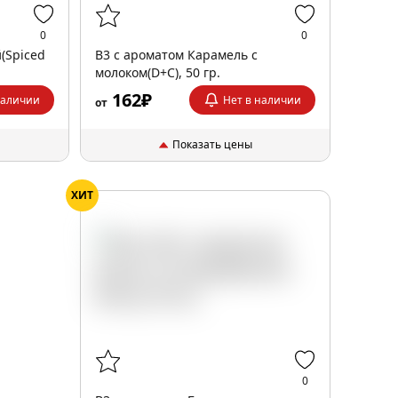
0
0
(Spiced
B3 с ароматом Карамель с
молоком(D+C), 50 гр.
162₽
наличии
Нет в наличии
от
Показать цены
ХИТ
0