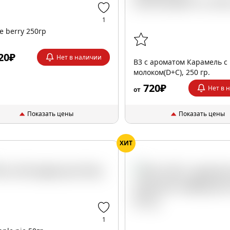
1
ce berry 250гр
20₽
Нет в наличии
B3 с ароматом Карамель с
молоком(D+C), 250 гр.
720₽
Нет в 
от
Показать цены
Показать цены
ХИТ
1