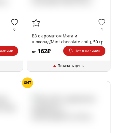
0
4
B3 с ароматом Мята и
шоколад(Mint chocolate chill), 50 гр.
162₽
наличии
Нет в наличии
от
Показать цены
ХИТ