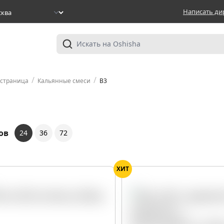
Написать ди
/
/
 страница
Кальянные смеси
B3
ов
24
36
72
ХИТ