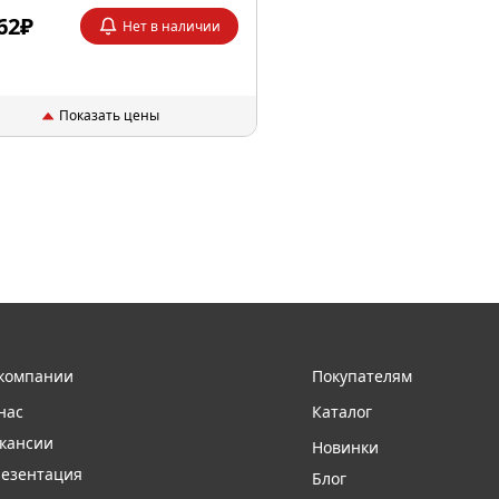
62₽
Нет в наличии
Показать цены
компании
Покупателям
нас
Каталог
кансии
Новинки
езентация
Блог