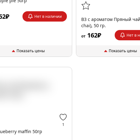
pple pie 50гр
62₽
Нет в наличии
B3 с ароматом Пряный чай
chai), 50 гр.
162₽
Нет в 
от
Показать цены
Показать цены
1
lueberry maffin 50гр