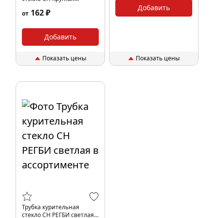
большая светлая в
Добавить
162 ₽
от
ассортименте
Добавить
Показать цены
Показать цены
Трубка курительная
стекло CH РЕГБИ светлая в