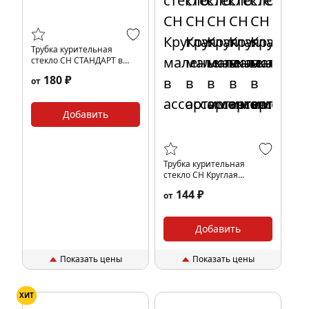
Трубка курительная
стекло CH СТАНДАРТ в
ассортименте
180 ₽
от
Добавить
Трубка курительная
стекло CH Круглая
маленькая в
144 ₽
от
ассортименте
Добавить
Показать цены
Показать цены
ХИТ