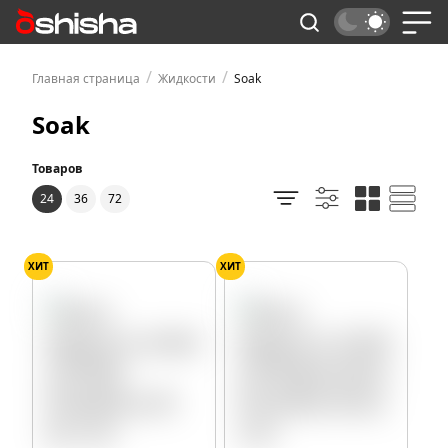
/
/
Главная страница
Жидкости
Soak
Soak
Товаров
24
36
72
ХИТ
ХИТ