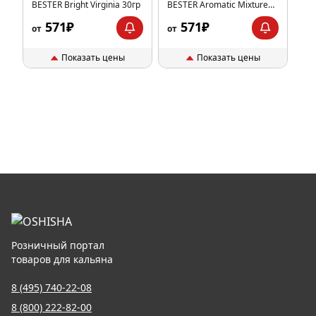
BESTER Bright Virginia 30гр
BESTER Aromatic Mixture
30гр
571₽
571₽
от
от
Показать цены
Показать цены
Розничный портал
товаров для кальяна
8 (495) 740-22-08
8 (800) 222-82-00