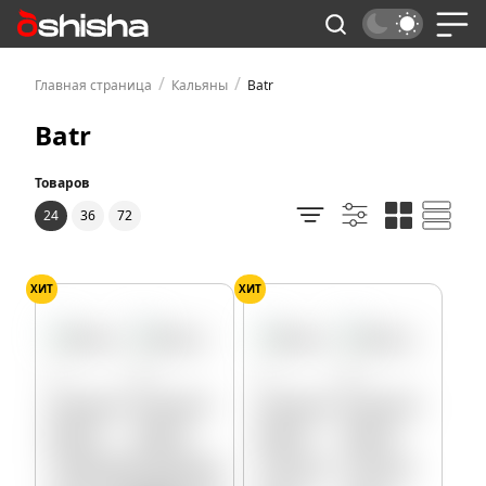
/
/
Главная страница
Кальяны
Batr
Batr
Товаров
24
36
72
ХИТ
ХИТ