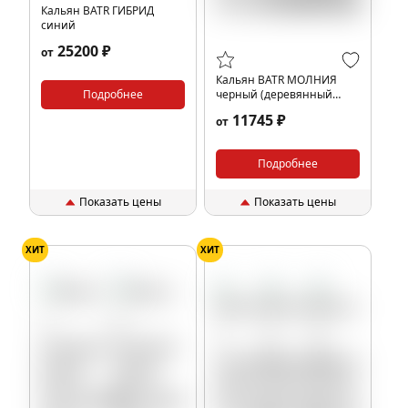
Кальян BATR ГИБРИД
синий
25200 ₽
от
Кальян BATR МОЛНИЯ
Подробнее
черный (деревянный
мундштук)
11745 ₽
от
Подробнее
Показать цены
Показать цены
ХИТ
ХИТ