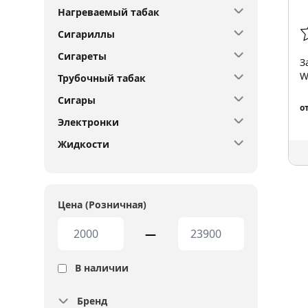
Нагреваемый табак
Сигариллы
Сигареты
З
W
Трубочный табак
Сигары
о
Электронки
Жидкости
Цена (Розничная)
—
В наличии
Бренд