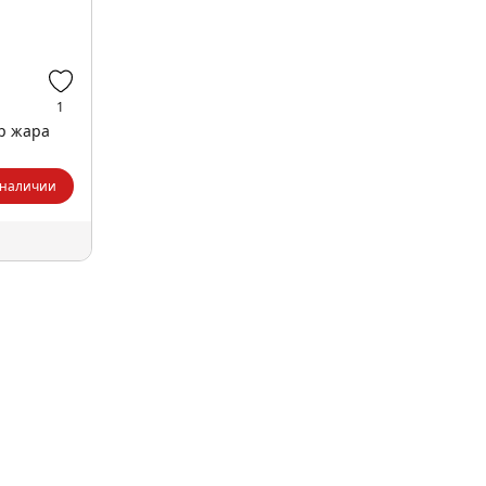
1
р жара
 наличии
ы