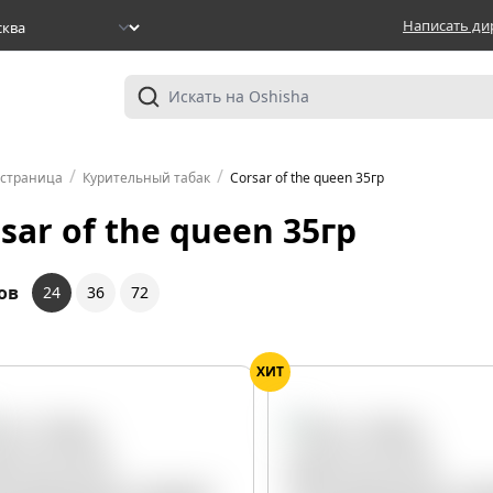
Написать ди
/
/
 страница
Курительный табак
Corsar of the queen 35гр
sar of the queen 35гр
ов
24
36
72
ХИТ