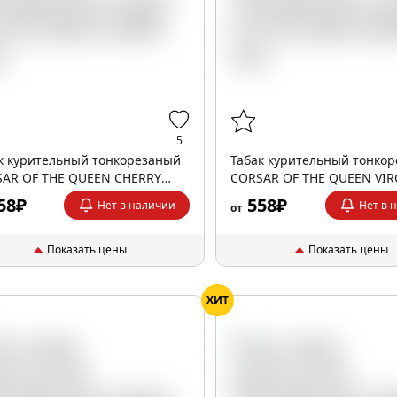
5
к курительный тонкорезаный
Табак курительный тонко
AR OF THE QUEEN CHERRY
CORSAR OF THE QUEEN VIR
35гр
58₽
558₽
Нет в наличии
Нет в 
от
Показать цены
Показать цены
ХИТ