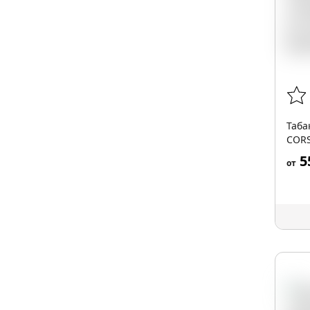
Таба
CORS
BLEN
5
от