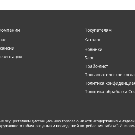
компании
Покупателям
нас
Каталог
кансии
Новинки
езентация
Блог
Прайс-лист
Пользовательское согл
Политика конфиденциа
Политика обработки Coo
 не осуществляем дистанционную торговлю никотинсодержащими изделиям
я окружающего табачного дыма и последствий потребления табака". Инфор