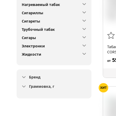
Нагреваемый табак
Сигариллы
Сигареты
Трубочный табак
Сигары
Электронки
Таба
CORS
Жидкости
35гр
5
от
Бренд
Граммовка, г
ХИТ