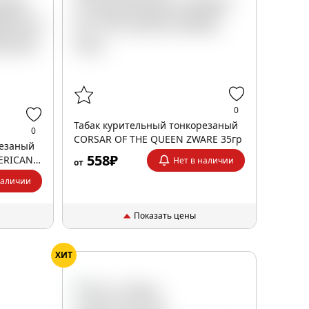
0
Табак курительный тонкорезаный
0
CORSAR OF THE QUEEN ZWARE 35гр
резаный
558₽
ERICAN
Нет в наличии
от
5гр
наличии
Показать цены
ХИТ