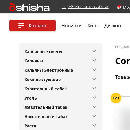
Перейти на Оптовый сайт
Каталог
Новинки
Хиты
Дисконт
Главная
Кальянные смеси
Cor
Кальяны
Кальяны Электронные
Товар
Комплектующие
Курительный табак
Уголь
ХИТ
Жевательный табак
Нюхательный табак
Раста