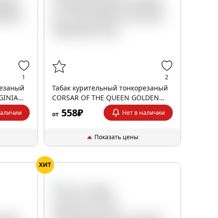
1
2
резаный
Табак курительный тонкорезаный
GINIA
CORSAR OF THE QUEEN GOLDEN
VIRGINIA 35гр
558₽
наличии
Нет в наличии
от
Показать цены
ХИТ