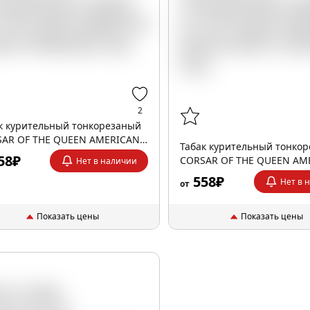
2
к курительный тонкорезаный
AR OF THE QUEEN AMERICAN
Табак курительный тонко
D TENNESSEE 35гр
58₽
CORSAR OF THE QUEEN AM
Нет в наличии
BLEND NORTH CAROLINA 3
558₽
Нет в 
от
Показать цены
Показать цены