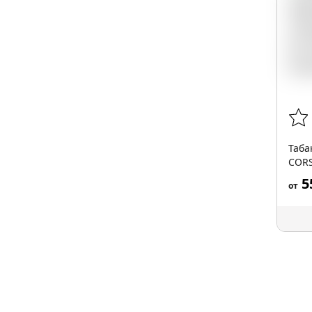
Таба
CORS
35гр
5
от