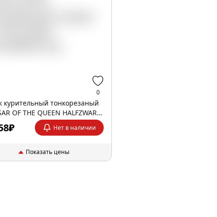
0
к курительный тонкорезаный
AR OF THE QUEEN HALFZWARE
58₽
Нет в наличии
Показать цены