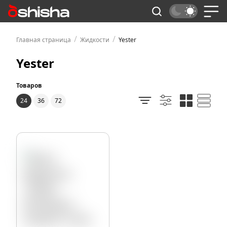
/
/
Главная страница
Жидкости
Yester
Yester
Товаров
24
36
72