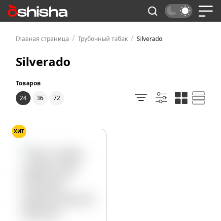
/
/
Главная страница
Трубочный табак
Silverado
Silverado
Товаров
24
36
72
ХИТ