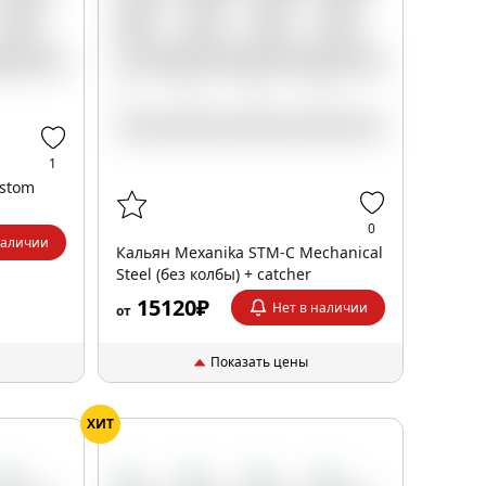
1
ustom
0
наличии
Кальян Mexanika STM-C Mechanical
Steel (без колбы) + catcher
15120₽
Нет в наличии
от
Показать цены
ХИТ