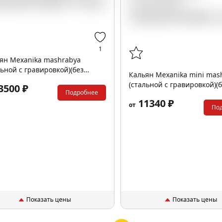
1
ян Mexanika mashrabya
льной с гравировкой)(без
Кальян Mexanika mini mas
ы)
(стальной с гравировкой)(
3500 ₽
Подробнее
колбы)
11340 ₽
от
По
Показать цены
Показать цены