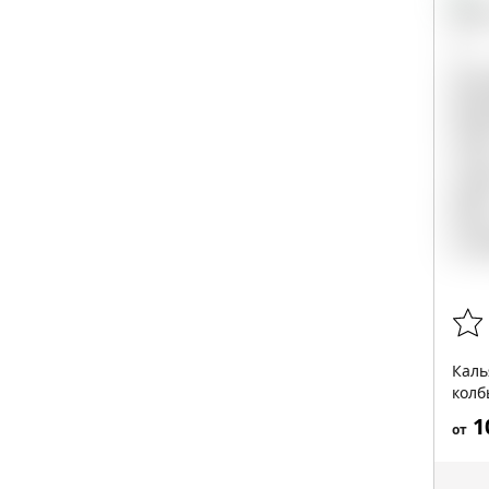
Каль
колб
1
от