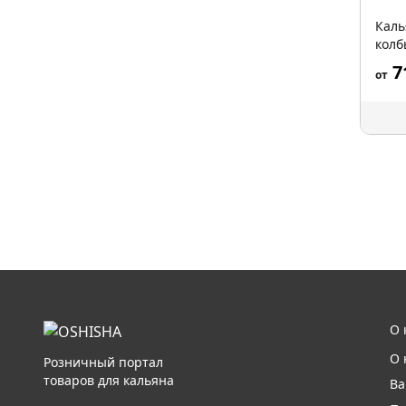
Каль
колб
7
от
О 
О 
Розничный портал
товаров для кальяна
Ва