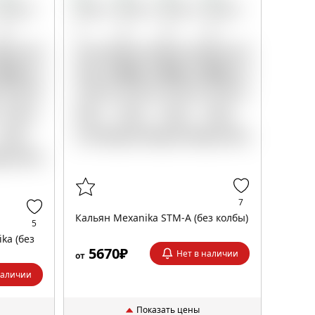
7
Кальян Mexanika STM-A (без колбы)
5
ka (без
5670₽
Нет в наличии
от
наличии
Показать цены