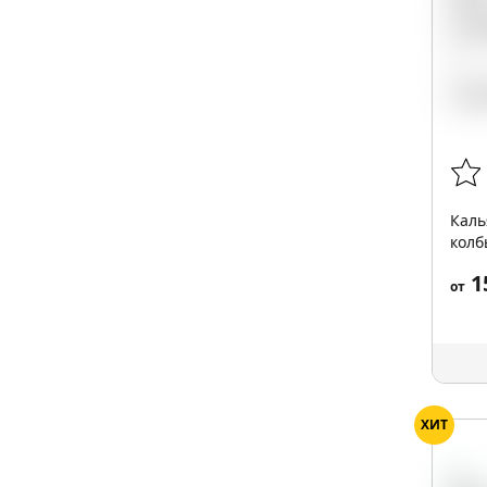
Каль
колб
1
от
ХИТ