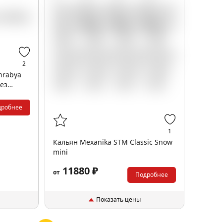
2
hrabya
без
дробнее
1
Кальян Mexanika STM Classic Snow
mini
11880 ₽
от
Подробнее
Показать цены