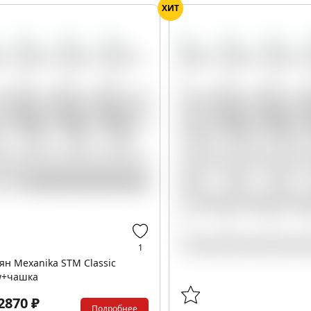
ХИТ
1
ян Mexanika STM Classic
w+чашка
2870 ₽
Подробнее