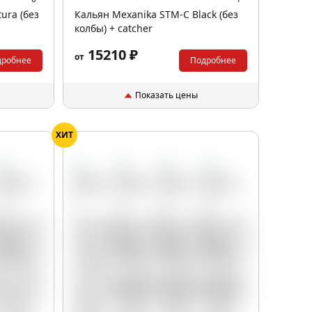
ura (без
Кальян Mexanika STM-C Black (без
колбы) + catcher
15210 ₽
от
дробнее
Подробнее
Показать цены
ХИТ