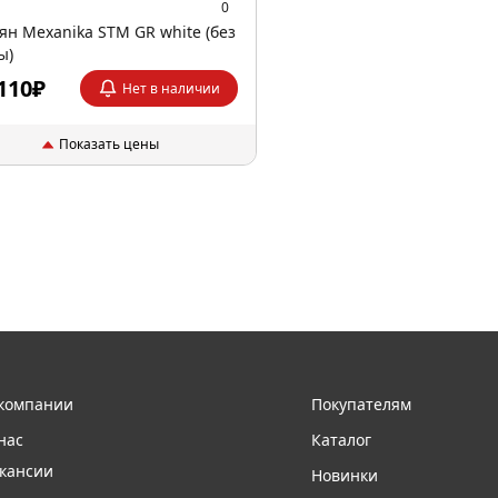
0
ян Mexanika STM GR white (без
ы)
110₽
Нет в наличии
Показать цены
компании
Покупателям
нас
Каталог
кансии
Новинки