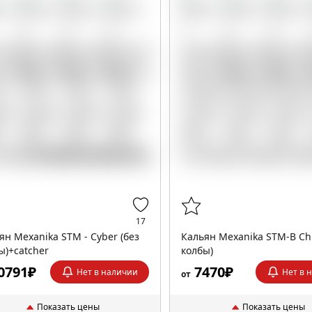
17
ян Mexanika STM - Cyber (без
Кальян Mexanika STM-B Chi
ы)+catcher
колбы)
0791₽
7470₽
Нет в наличии
Нет в 
от
Показать цены
Показать цены