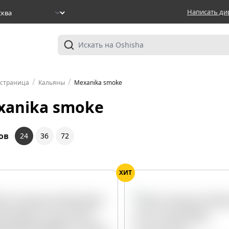
Написать ди
/
/
 страница
Кальяны
Mexanika smoke
xanika smoke
ов
24
36
72
ХИТ