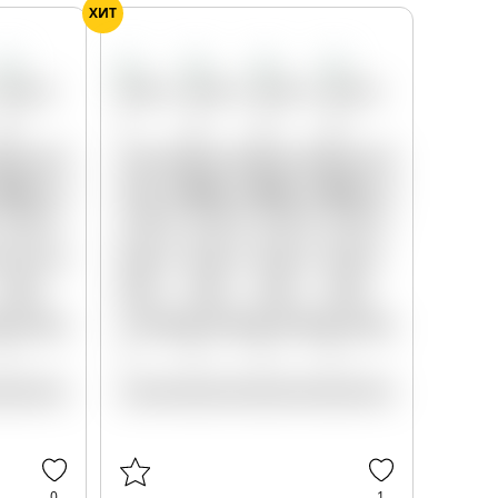
ХИТ
0
1