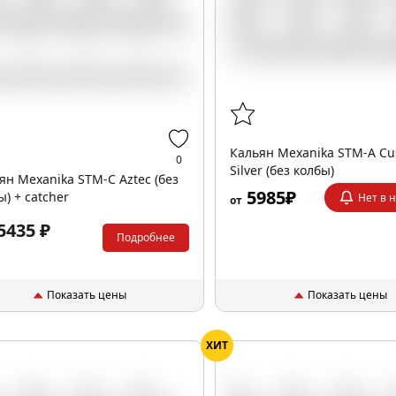
Кальян Mexanika STM-A C
0
Silver (без колбы)
ян Mexanika STM-C Aztec (без
5985₽
ы) + catcher
Нет в 
от
5435 ₽
Подробнее
Показать цены
Показать цены
ХИТ