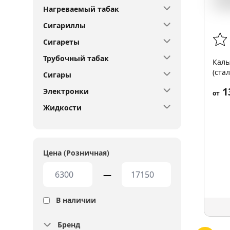
Нагреваемый табак
Сигариллы
Сигареты
Трубочный табак
Каль
(ста
Сигары
колб
1
Электронки
от
Жидкости
Цена (Розничная)
—
В наличии
Бренд