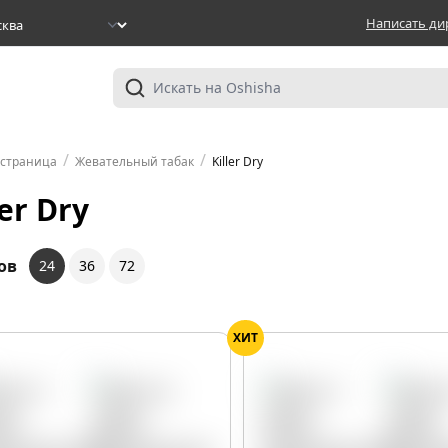
Написать ди
/
/
 страница
Жевательный табак
Killer Dry
ler Dry
ов
24
36
72
ХИТ