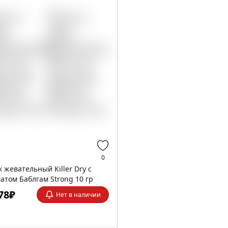
0
к жевательный Killer Dry с
атом Баблгам Strong 10 гр
78₽
Нет в наличии