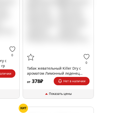
0
ry с
0
 гр
Табак жевательный Killer Dry с
ароматом Лимонный леденец
наличии
Strong 10 гр
378₽
Нет в наличии
от
Показать цены
ХИТ