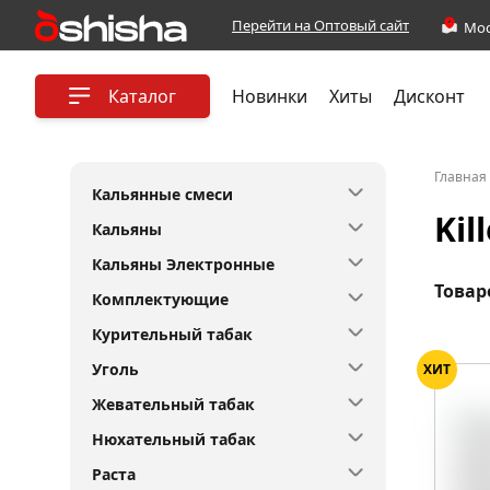
Перейти на Оптовый сайт
Каталог
Новинки
Хиты
Дисконт
Главная
Кальянные смеси
Kil
Кальяны
Кальяны Электронные
Товар
Комплектующие
Курительный табак
Уголь
ХИТ
Жевательный табак
Нюхательный табак
Раста