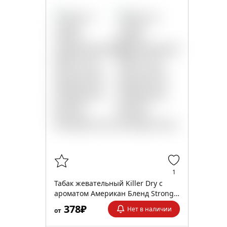
1
Табак жевательный Killer Dry с
ароматом Американ Бленд Strong
10 гр
378₽
Нет в наличии
от