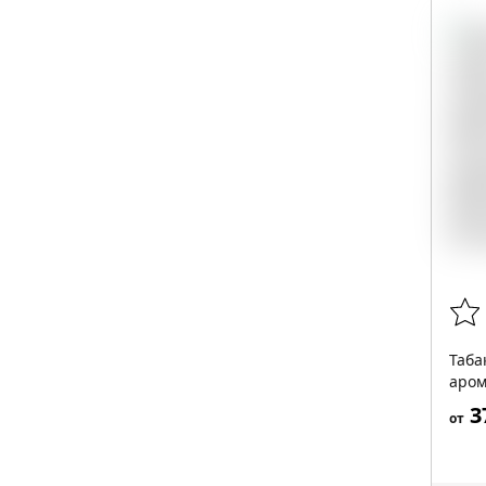
Таба
аром
3
от