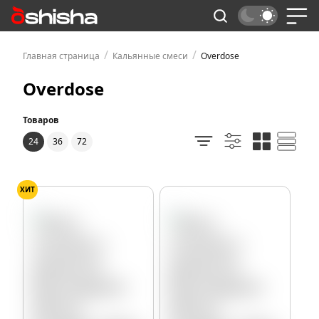
/
/
Главная страница
Кальянные смеси
Overdose
Overdose
Товаров
24
36
72
ХИТ