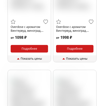
Overdose с ароматом
Overdose с ароматом
Винтервуд, виноград,
Винтервуд, виноград,
тонка (Stellar Grape De
тонка (Stellar Grape De
1098 ₽
1998 ₽
от
от
Parfum), 100гр.
Parfum), 200гр.
Подробнее
Подробнее
Показать цены
Показать цены
Мята
Цитрус
Мята
Цитрус