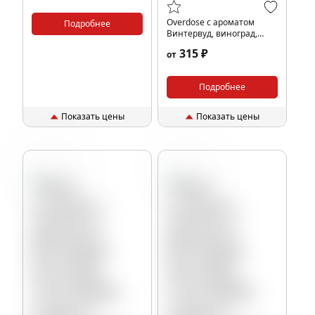
Overdose с ароматом
Подробнее
Винтервуд, виноград,
тонка (Stellar Grape De
315 ₽
от
Parfum), 25гр.
Подробнее
Показать цены
Показать цены
Виноград
Виноград