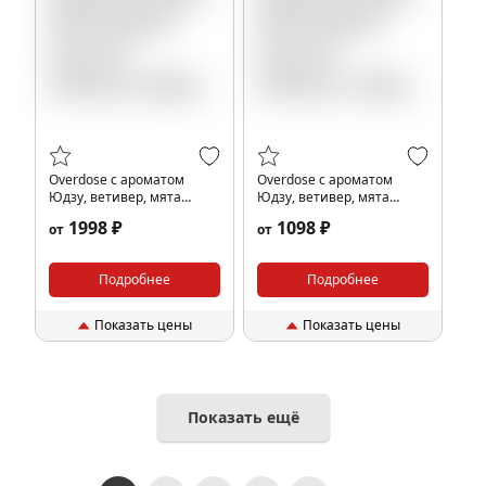
Overdose с ароматом
Overdose с ароматом
Юдзу, ветивер, мята
Юдзу, ветивер, мята
(Kvazar Yuzu De Parfum),
(Kvazar Yuzu De Parfum),
1998 ₽
1098 ₽
от
от
200гр.
100гр.
Подробнее
Подробнее
Показать цены
Показать цены
Показать ещё