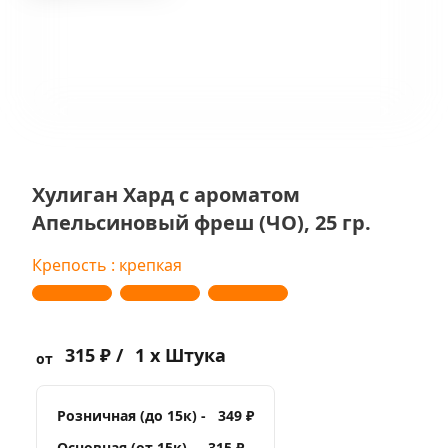
Хулиган Хард с ароматом
Апельсиновый фреш (ЧО), 25 гр.
Крепость : крепкая
315 ₽ /
1 x Штука
от
Розничная (до 15к) -
349 ₽
Основная (от 15к) -
315 ₽