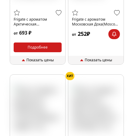
Frigate с ароматом
Frigate с ароматом
Арктическая
Московская Доха(Moscow
обезьяна(Arctic monkey),
doha), 4 гр.
693 ₽
252₽
от
20 гр.
от
Подробнее
Показать цены
Показать цены
ХИТ