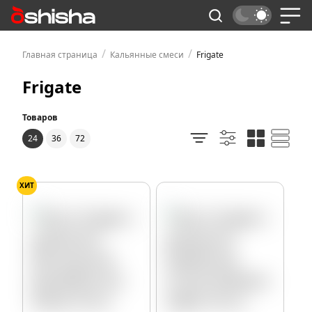
/
/
Главная страница
Кальянные смеси
Frigate
Frigate
Товаров
24
36
72
ХИТ