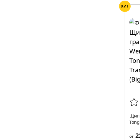
ХИТ
Щип
Tong
2
от