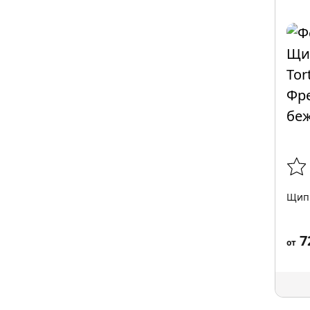
Щипц
7
от