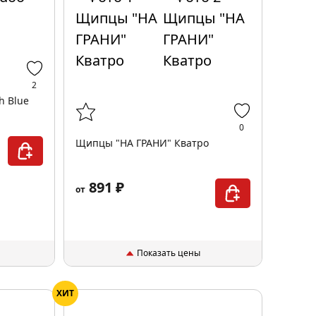
2
h Blue
0
Щипцы "НА ГРАНИ" Кватро
891 ₽
от
Показать цены
ХИТ