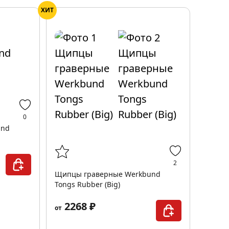
ХИТ
0
und
2
Щипцы граверные Werkbund
Tongs Rubber (Big)
2268 ₽
от