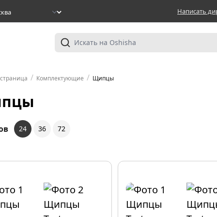
Написать ди
/
/
 страница
Комплектующие
Щипцы
пцы
ов
24
36
72