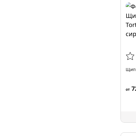
Щипц
7
от