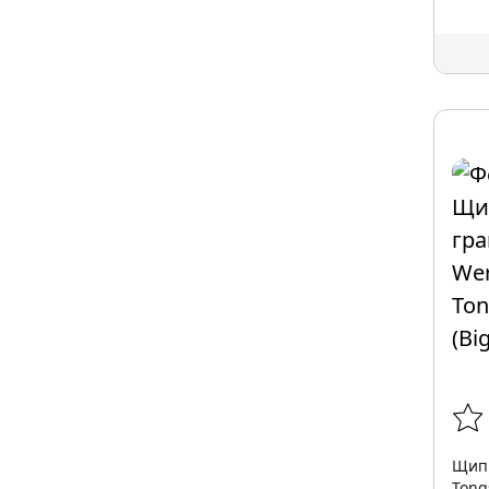
Щип
Tong