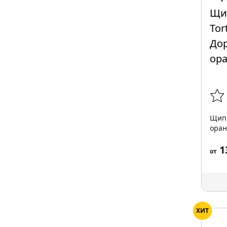
Щипц
ора
1
от
ХИТ