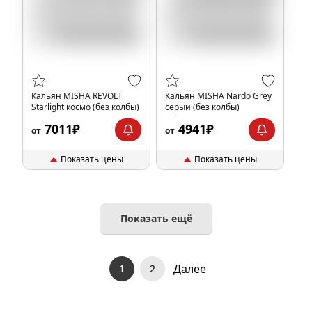
Кальян MISHA REVOLT
Кальян MISHA Nardo Grey
Starlight космо (без колбы)
серый (без колбы)
7011₽
4941₽
от
от
Показать цены
Показать цены
Показать ещё
Далее
1
2