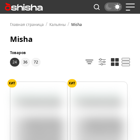
/
/
Главная страница
Кальяны
Misha
Misha
Товаров
24
36
72
ХИТ
ХИТ