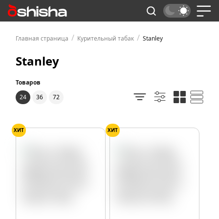
/
/
Главная страница
Курительный табак
Stanley
Stanley
Товаров
24
36
72
ХИТ
ХИТ