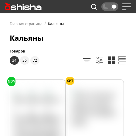
/
Главная страница
Кальяны
Кальяны
Товаров
24
36
72
ХИТ
NEW