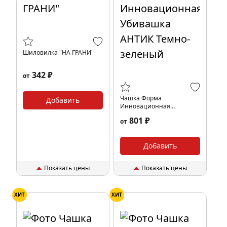
Шиловилка "НА ГРАНИ"
342 ₽
от
Чашка Форма
Добавить
Инновационная
Убивашка АНТИК Темно-
801 ₽
от
зеленый
Добавить
Показать цены
Показать цены
ХИТ
ХИТ