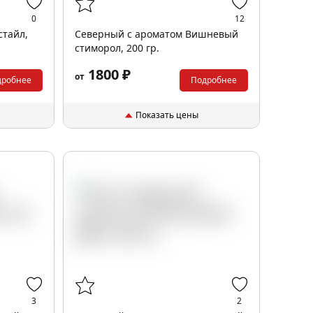
0
12
стайл,
Северный с ароматом Вишневый
стиморол, 200 гр.
1800 ₽
от
дробнее
Подробнее
Показать цены
3
2