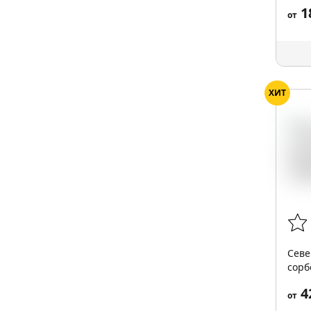
1
от
ХИТ
Севе
сорбе
4
от