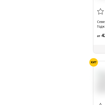
Севе
Годж
4
от
ХИТ