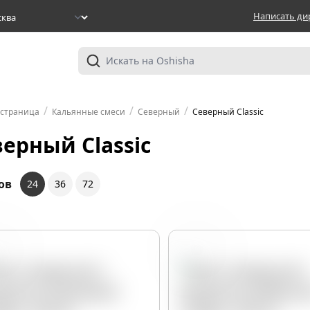
Написать ди
/
/
/
 страница
Кальянные смеси
Северный
Северный Classic
ерный Classic
ов
24
36
72
ша
Арбуз