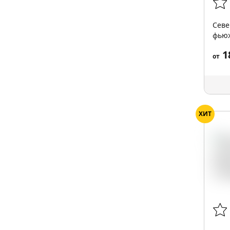
Севе
фьюж
1
от
ХИТ