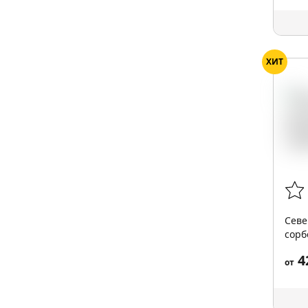
ХИТ
Севе
сорбе
4
от