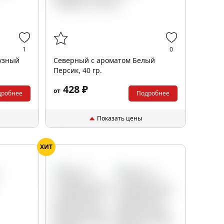
1
0
узный
Северный с ароматом Белый
Персик, 40 гр.
428 ₽
от
дробнее
Подробнее
Показать цены
ХИТ
Чай