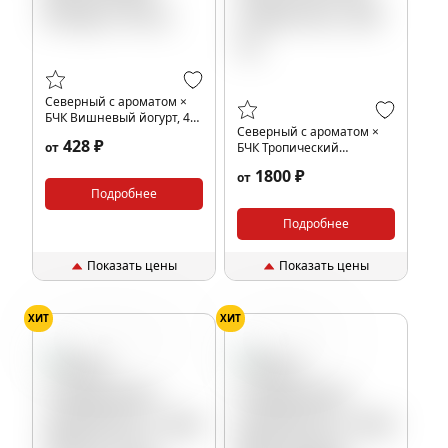
Северный с ароматом ×
БЧК Вишневый йогурт, 40
Северный с ароматом ×
гр.
428 ₽
от
БЧК Тропический
энергетик, 200 гр.
1800 ₽
от
Подробнее
Подробнее
Показать цены
Показать цены
ХИТ
ХИТ
Ваниль
Кола
Пепси
Вишня
Йогурт