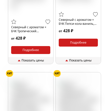
Северный с ароматом ×
БЧК Пепси-кола ваниль,
Северный с ароматом ×
40 гр.
428 ₽
БЧК Тропический
от
энергетик, 40 гр.
428 ₽
от
Подробнее
Подробнее
Показать цены
Показать цены
ХИТ
ХИТ
Вишня
Йогурт
Тропики
Энергетик