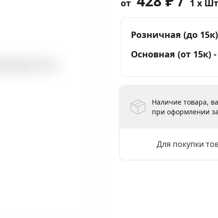
428 ₽ /
от
1 x Ш
Розничная (до 15к)
Основная (от 15к) 
Наличие товара, ва
при оформлении за
Для покупки то