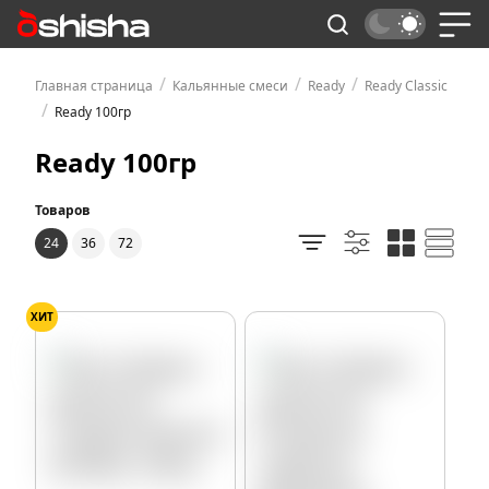
/
/
/
Главная страница
Кальянные смеси
Ready
Ready Classic
/
Ready 100гр
Ready 100гр
Товаров
24
36
72
ХИТ