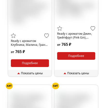
Ready с ароматом Джин,
Грейпфрут (Pink Gin),
Ready с ароматом
100гр.
765 ₽
Клубника, Малина, Гранат
от
(Pomeberry), 100гр.
765 ₽
от
Подробнее
Подробнее
Показать цены
Показать цены
ХИТ
ХИТ