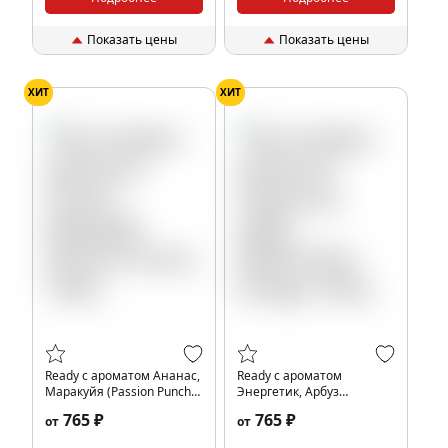
Показать цены
Показать цены
ХИТ
ХИТ
Ready с ароматом Ананас,
Ready с ароматом
Маракуйя (Passion Punch),
Энергетик, Арбуз
100гр.
(Watermelon Energy),
765 ₽
765 ₽
от
от
100гр.