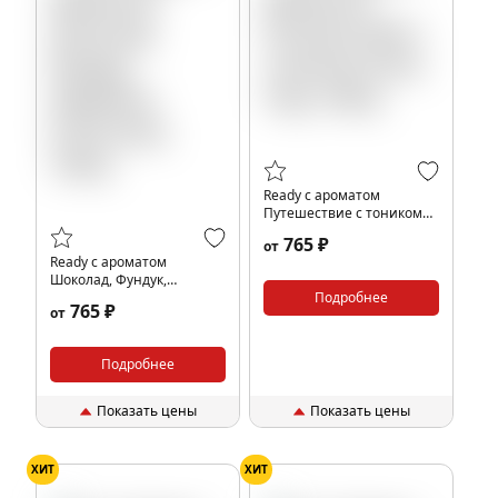
Ready с ароматом
Путешествие с тоником
(Tonic Trip), 100гр.
765 ₽
от
Ready с ароматом
Шоколад, Фундук,
Карамель (Choconut),
Подробнее
765 ₽
от
100гр.
Подробнее
Показать цены
Показать цены
ХИТ
ХИТ