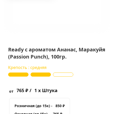
Ready с ароматом Ананас, Маракуйя
(Passion Punch), 100гр.
Крепость : средняя
765 ₽ /
1 x Штука
от
Розничная (до 15к) -
850 ₽
Основная (от 15к) -
765 ₽