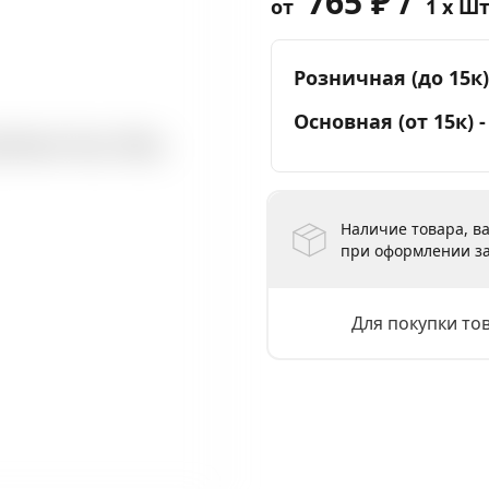
765 ₽ /
от
1 x Ш
Розничная (до 15к)
Основная (от 15к) 
Наличие товара, ва
при оформлении за
Для покупки то