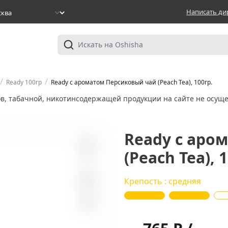
Написать ди
/
/
Ready 100гр
Ready с ароматом Персиковый чай (Peach Tea), 100гр.
ов, табачной, никотинсодержащей продукции на сайте не осуще
Ready с аро
(Peach Tea), 
0
Крепость : средняя