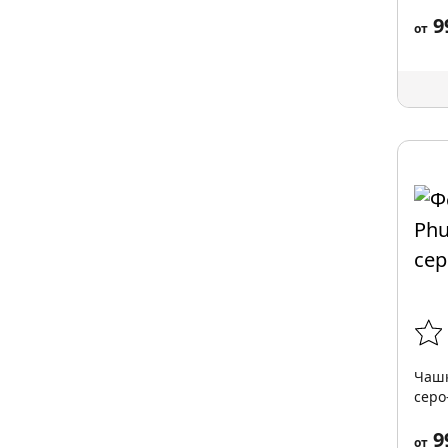
9
от
Чашк
серо
9
от