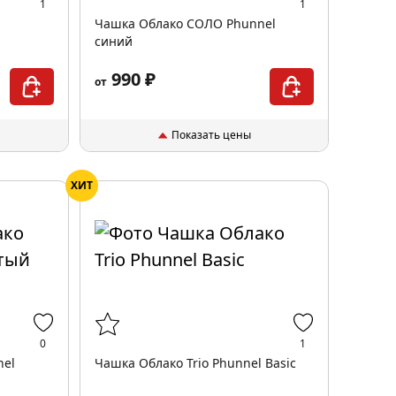
1
1
Чашка Облако СОЛО Phunnel
синий
990 ₽
от
Показать цены
ХИТ
0
1
nel
Чашка Облако Trio Phunnel Basic