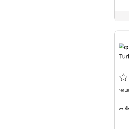
Чашк
4
от