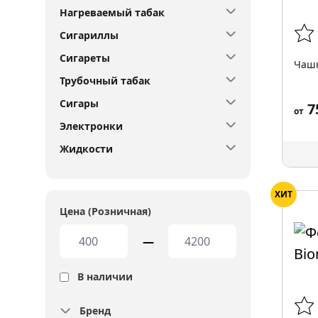
Нагреваемый табак
Сигариллы
Сигареты
Чашк
Трубочный табак
Сигары
7
от
Электронки
Жидкости
ХИТ
Цена (Розничная)
—
В наличии
Бренд