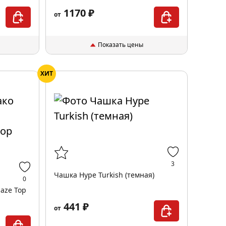
1170 ₽
от
Показать цены
ХИТ
3
Чашка Hype Turkish (темная)
0
aze Top
441 ₽
от