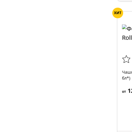
ХИТ
Чашк
бл*)
1
от