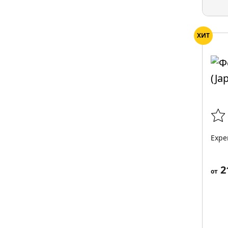
ХИТ
Exper
2
от