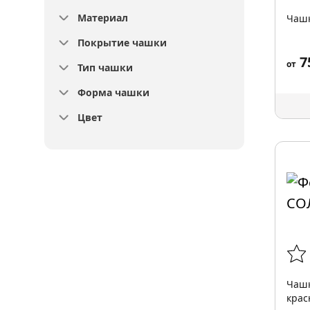
Материал
Чашк
Покрытие чашки
7
от
Тип чашки
Форма чашки
Цвет
Чашк
кра