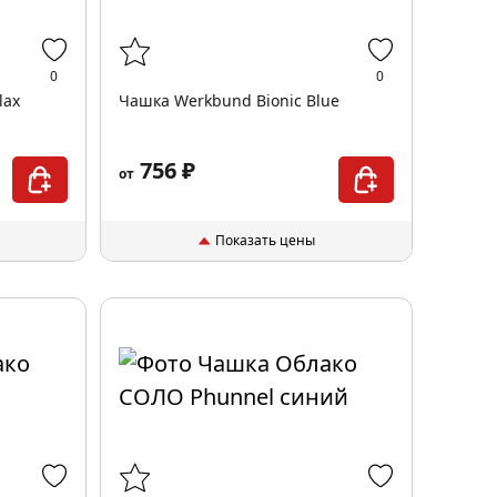
0
0
lax
Чашка Werkbund Bionic Blue
756 ₽
от
Показать цены