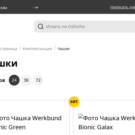
Написать ди
/
/
 страница
Комплектующие
Чашки
шки
ов
24
36
72
ХИТ