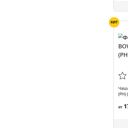
ХИТ
Чаша
(PH) 
1
от