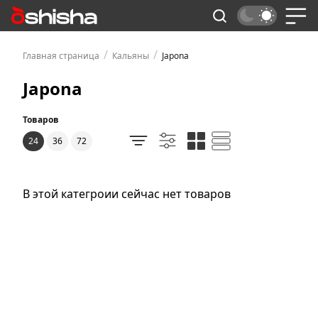
/
/
Главная страница
Кальяны
Japona
Japona
Товаров
24
36
72
В этой категроии сейчас нет товаров