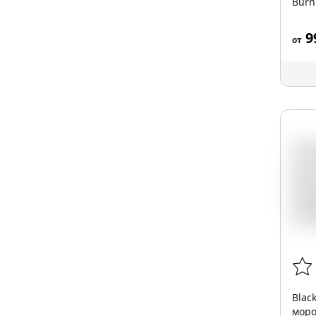
Burn
9
от
Blac
моро