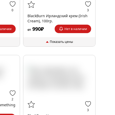
0
3
BlackBurn Ирландский крем (Irish
Cream), 100гр.
990₽
наличии
Нет в наличии
от
Показать цены
2
Something
3