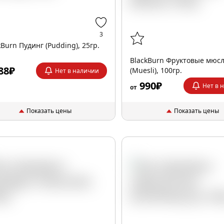
3
kBurn Пудинг (Pudding), 25гр.
BlackBurn Фруктовые мюс
88₽
(Muesli), 100гр.
Нет в наличии
990₽
Нет в 
от
Показать цены
Показать цены