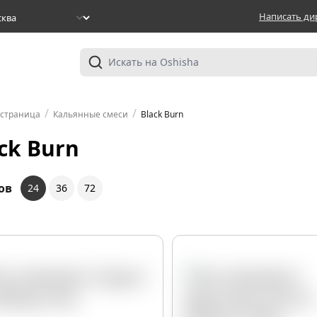
Написать ди
/
/
 страница
Кальянные смеси
Black Burn
ck Burn
ов
24
36
72