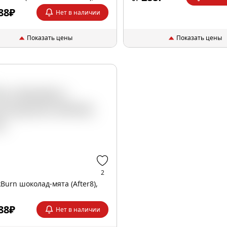
.
88₽
Нет в наличии
Показать цены
Показать цены
2
kBurn шоколад-мята (After8),
.
88₽
Нет в наличии