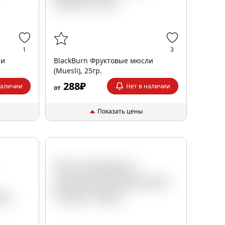
1
3
ли
BlackBurn Фруктовые мюсли
(Muesli), 25гр.
288₽
наличии
Нет в наличии
от
Показать цены