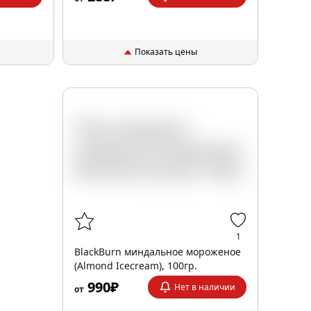
Показать цены
1
BlackBurn миндальное мороженое
(Almond Icecream), 100гр.
990₽
Нет в наличии
от