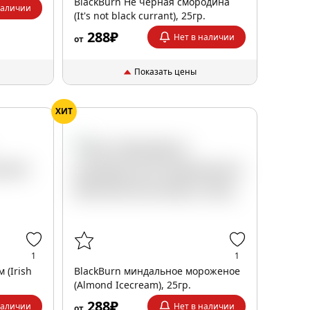
BlackBurn Не черная смородина
наличии
(It's not black currant), 25гр.
288₽
Нет в наличии
от
Показать цены
ХИТ
1
1
 (Irish
BlackBurn миндальное мороженое
(Almond Icecream), 25гр.
288₽
наличии
Нет в наличии
от