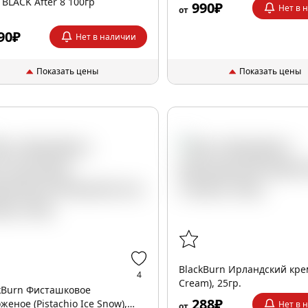
 BLACK After 8 100гр
990₽
Нет в 
от
90₽
Нет в наличии
Показать цены
Показать цены
BlackBurn Ирландский крем
4
Cream), 25гр.
kBurn Фисташковое
288₽
женое (Pistachio Ice Snow),
Нет в 
от