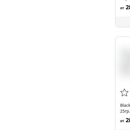
25гр
2
от
Blac
25гр
2
от