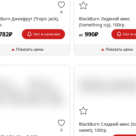
6
kBurn Джекфрут (Tropic Jack),
BlackBurn Ледяной микс
р.
(Something icy), 100гр.
782₽
990₽
Нет в наличии
Нет в 
от
Показать цены
Показать цены
BlackBurn Сладкий микс (
sweet), 100гр.
0