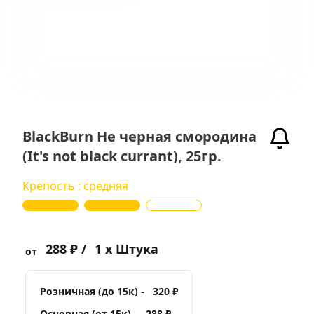
BlackBurn Не черная смородина
(It's not black currant), 25гр.
Крепость : средняя
288 ₽ /
1 x Штука
от
Розничная (до 15к) -
320 ₽
Основная (от 15к) -
288 ₽