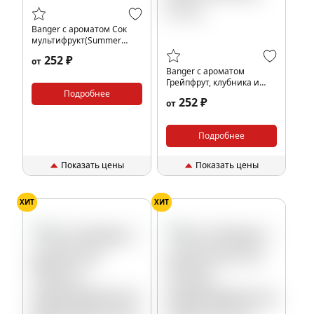
Banger с ароматом Сок
мультифрукт(Summer
Juicy), 25 гр.
252 ₽
от
Banger с ароматом
Грейпфрут, клубника и
Подробнее
малина(Sexy), 25 гр.
252 ₽
от
Подробнее
Показать цены
Показать цены
ХИТ
ХИТ