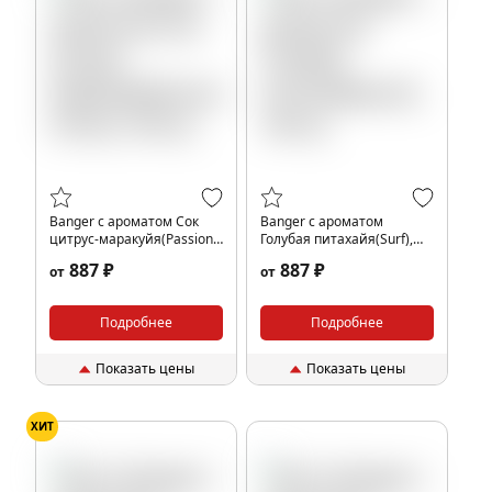
Banger с ароматом Сок
Banger с ароматом
цитрус-маракуйя(Passion
Голубая питахайя(Surf),
Citrus), 100 гр.
100 гр.
887 ₽
887 ₽
от
от
Подробнее
Подробнее
Показать цены
Показать цены
ХИТ