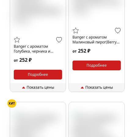
Banger с ароматом
Малиновый пирог(Berry
Banger с ароматом
Pie), 25 гр.
252 ₽
Голубика, черника и
от
грейпфрут(Bluemist), 25 гр.
252 ₽
от
Подробнее
Подробнее
Показать цены
Показать цены
ХИТ