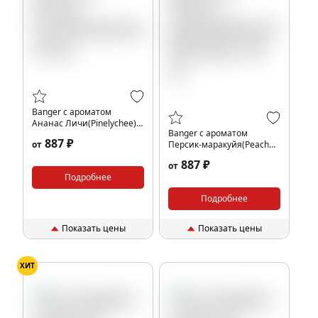
Banger с ароматом
Ананас Личи(Pinelychee),
Banger с ароматом
100 гр.
887 ₽
от
Персик-маракуйя(Peach
Maracuja), 100 гр.
887 ₽
от
Подробнее
Подробнее
Показать цены
Показать цены
ХИТ