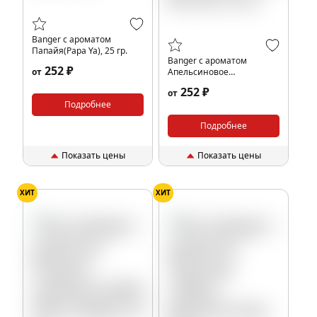
Banger с ароматом
Папайя(Papa Ya), 25 гр.
Banger с ароматом
252 ₽
от
Апельсиновое
печенье(Orange Biscuit),
252 ₽
от
25 гр.
Подробнее
Подробнее
Показать цены
Показать цены
ХИТ
ХИТ