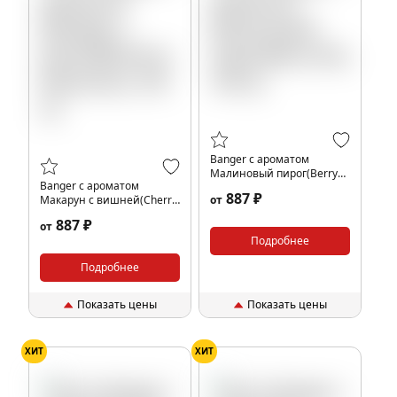
Banger с ароматом
Малиновый пирог(Berry
Banger с ароматом
Pie), 100 гр.
887 ₽
Макарун с вишней(Cherry
от
Macaroon), 100 гр.
887 ₽
от
Подробнее
Подробнее
Показать цены
Показать цены
ХИТ
ХИТ