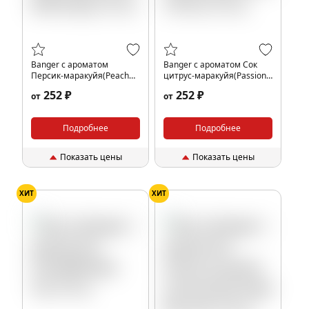
Banger с ароматом
Banger с ароматом Сок
Персик-маракуйя(Peach
цитрус-маракуйя(Passion
Maracuja), 25 гр.
Citrus), 25 гр.
252 ₽
252 ₽
от
от
Подробнее
Подробнее
Показать цены
Показать цены
ХИТ
ХИТ