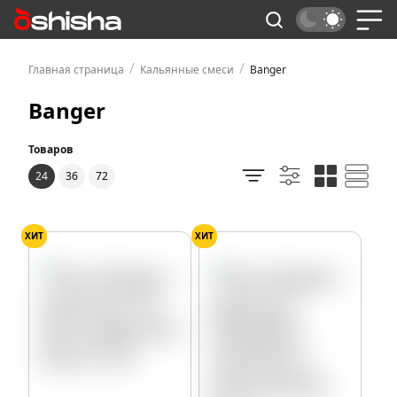
/
/
Главная страница
Кальянные смеси
Banger
Banger
Товаров
24
36
72
ХИТ
ХИТ