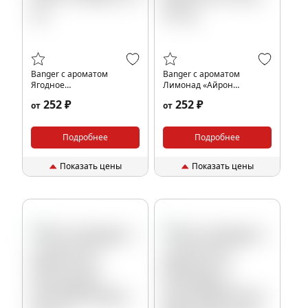
Banger с ароматом
Banger с ароматом
Ягодное
Лимонад «Айрон
шампанское(Moscow
Брю»(Iron Bru), 25 гр.
252 ₽
252 ₽
от
от
Never Sleeps), 25 гр.
Подробнее
Подробнее
Показать цены
Показать цены