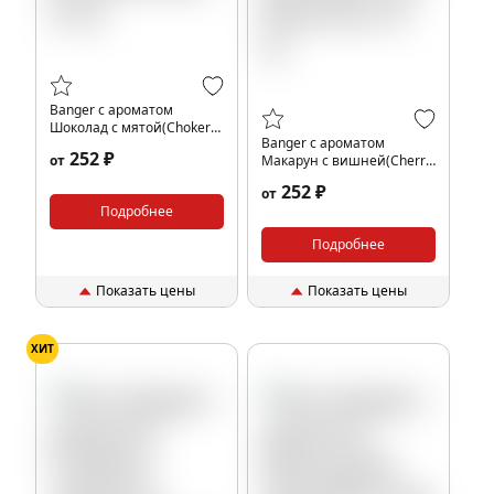
Banger с ароматом
Шоколад с мятой(Choker),
Banger с ароматом
25 гр.
252 ₽
от
Макарун с вишней(Cherry
Macaroon), 25 гр.
252 ₽
от
Подробнее
Подробнее
Показать цены
Показать цены
ХИТ