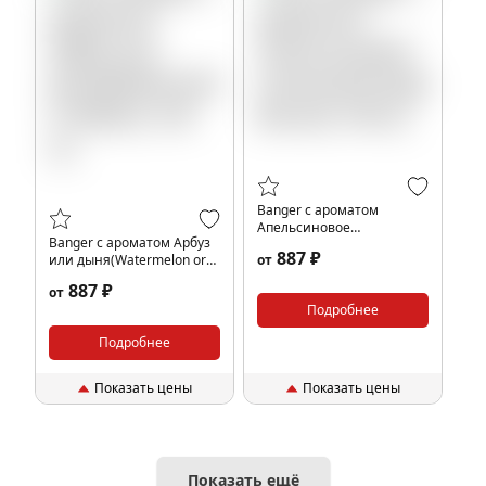
Banger с ароматом
Апельсиновое
Banger с ароматом Арбуз
печенье(Orange Biscuit),
887 ₽
или дыня(Watermelon or
от
100 гр.
Melon), 100 гр.
887 ₽
от
Подробнее
Подробнее
Показать цены
Показать цены
Показать ещё