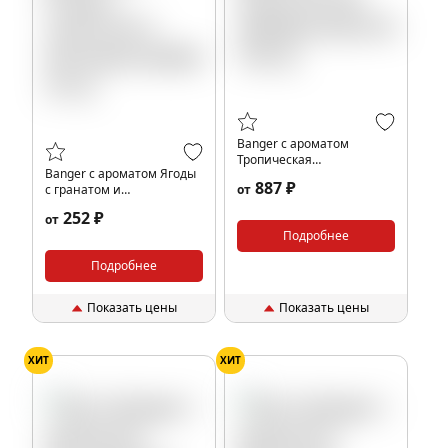
Banger с ароматом
Тропическая
Banger с ароматом Ягоды
амбарелла(Umbrella), 100
887 ₽
с гранатом и
от
гр.
маскарпоне(Batumi), 25 гр.
252 ₽
от
Подробнее
Подробнее
Показать цены
Показать цены
ХИТ
ХИТ