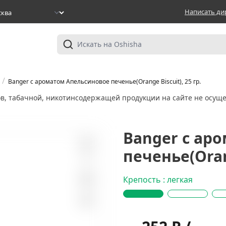
Написать ди
/
Banger с ароматом Апельсиновое печенье(Orange Biscuit), 25 гр.
ов, табачной, никотинсодержащей продукции на сайте не осуще
Banger с ар
печенье(Orang
0
Крепость : легкая