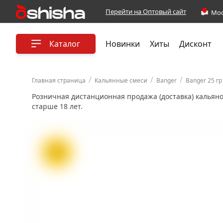
Перейти на Оптовый сайт
Каталог
Новинки
Хиты
Дисконт
/
/
/
Главная страница
Кальянные смеси
Banger
Banger 25 гр
Розничная дистанционная продажа (доставка) кальян
старше 18 лет.
ХИТ