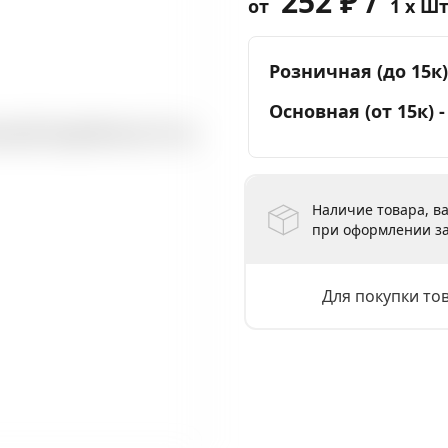
252 ₽ /
от
1 x Ш
Розничная (до 15к)
Основная (от 15к) 
Наличие товара, ва
при оформлении за
Для покупки то