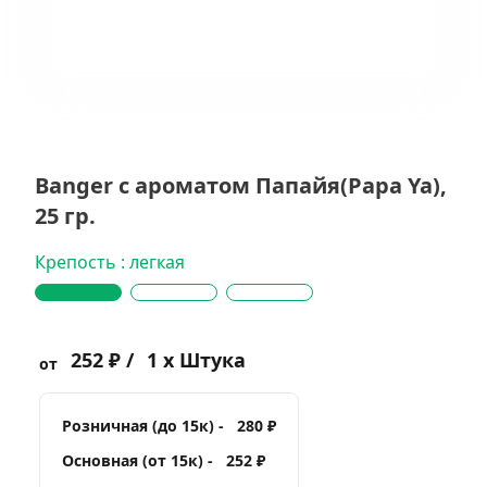
Banger с ароматом Папайя(Papa Ya),
25 гр.
Крепость : легкая
252 ₽ /
1 x Штука
от
Розничная (до 15к) -
280 ₽
Основная (от 15к) -
252 ₽