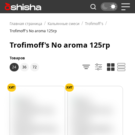
/
/
/
Главная страница
Кальянные смеси
Trofimoff's
Trofimoff's No aroma 125гр
Trofimoff's No aroma 125гр
Товаров
24
36
72
ХИТ
ХИТ