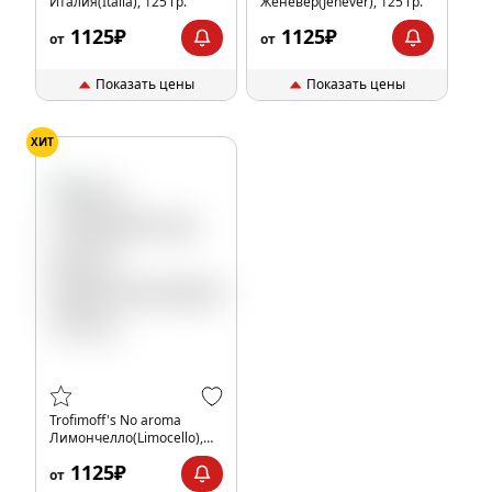
Италия(Italia), 125 гр.
Женевер(Jenever), 125 гр.
1125₽
1125₽
от
от
Показать цены
Показать цены
ХИТ
Trofimoff's No aroma
Лимончелло(Limocello),
125 гр.
1125₽
от