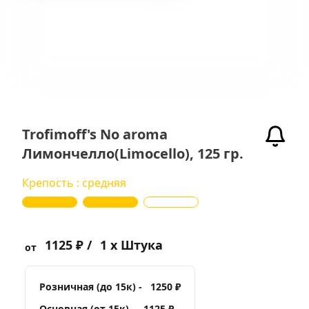
Trofimoff's No aroma
Лимончелло(Limocello), 125 гр.
Крепость : средняя
1125 ₽ /
1 x Штука
от
Розничная (до 15к) -
1250 ₽
Основная (от 15к) -
1125 ₽