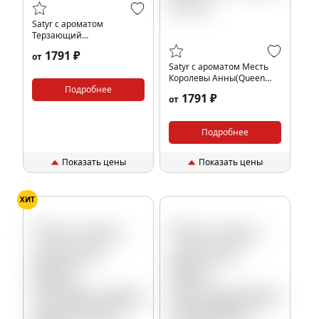
Satyr с ароматом
Терзающий
Плоть(SATURN/САТУРН),
1791 ₽
от
200 гр.
Satyr с ароматом Месть
Королевы Анны(Queen
Подробнее
Anne's Revenge), 200 гр.
1791 ₽
от
Подробнее
Показать цены
Показать цены
ХИТ