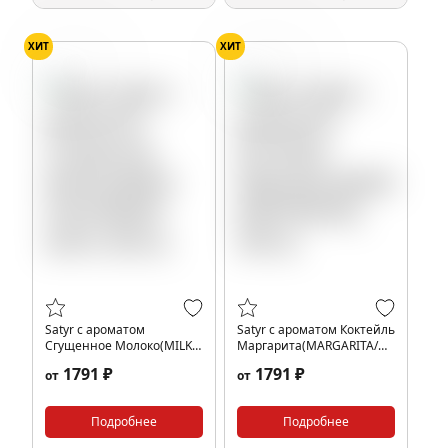
ХИТ
ХИТ
Сгущёнка
Маргарита
Satyr с ароматом
Satyr с ароматом Коктейль
Сгущенное Молоко(MILK
Маргарита(MARGARITA/
SHOT/МИЛК ШОТ), 200 гр.
МАРГАРИТА), 200 гр.
1791 ₽
1791 ₽
от
от
Подробнее
Подробнее