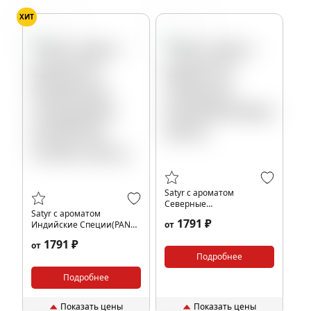
ХИТ
Специи
Клюква
Satyr с ароматом
Северные
Satyr с ароматом
Ягоды(Northberry), 200 гр.
1791 ₽
Индийские Специи(PAN
от
SATYR/ПАН САТИР), 200 гр.
1791 ₽
от
Подробнее
Подробнее
Показать цены
Показать цены