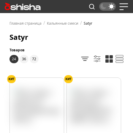
/
/
Главная страница
Кальянные смеси
Satyr
Satyr
Товаров
24
36
72
ХИТ
ХИТ