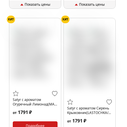
Показать цены
Показать цены
ХИТ
ХИТ
Лимонад
Огурец
Крыжовник
Сирень
Satyr с ароматом
Огуречный Лимонад(MAD
Satyr с ароматом Сирень
CUCU/МЭД КУКУ), 200 гр.
1791 ₽
от
Крыжовник(LASTOCHKA/
ЛАСТОЧКА), 200 гр.
1791 ₽
от
Подробнее