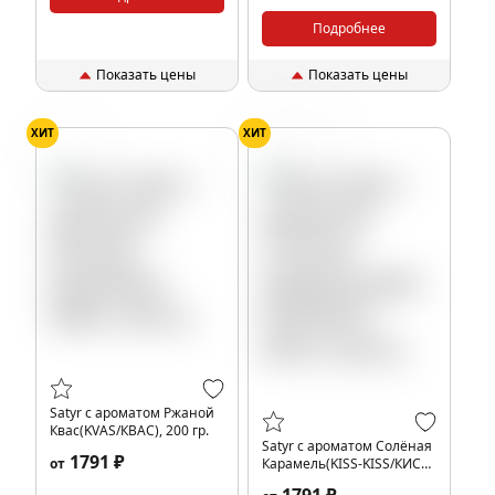
Подробнее
Показать цены
Показать цены
ХИТ
ХИТ
Квас
Карамель
Satyr с ароматом Ржаной
Квас(KVAS/КВАС), 200 гр.
Satyr с ароматом Солёная
1791 ₽
от
Карамель(KISS-KISS/КИСС-
КИСС), 200 гр.