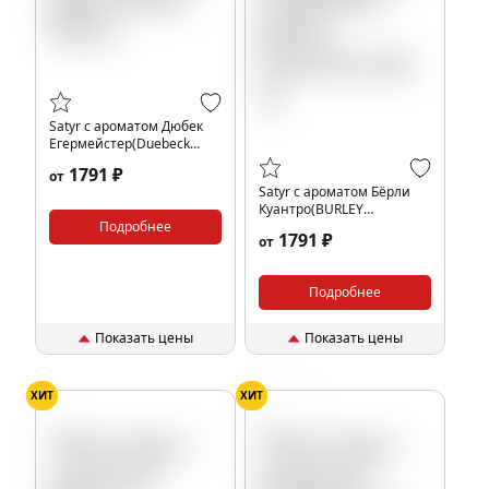
Satyr с ароматом Дюбек
Егермейстер(Duebeck
Jagermeister), 200 гр.
1791 ₽
от
Satyr с ароматом Бёрли
Куантро(BURLEY
Подробнее
COINTREAU/БЕРЛИ
1791 ₽
от
КУАНТРО), 200 гр.
Подробнее
Показать цены
Показать цены
ХИТ
ХИТ
Ёлка