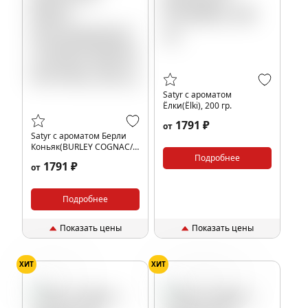
Satyr с ароматом
Ёлки(Ёlki), 200 гр.
1791 ₽
от
Satyr с ароматом Берли
Коньяк(BURLEY COGNAC/
БЕРЛИ КОГНАК), 200 гр.
Подробнее
1791 ₽
от
Подробнее
Показать цены
Показать цены
ХИТ
ХИТ
Мармелад
Апельсин
Шипучка