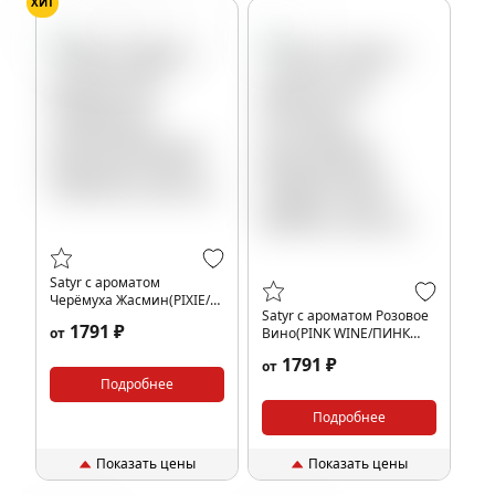
ХИТ
Жасмин
Черёмуха
Вино
Satyr с ароматом
Черёмуха Жасмин(PIXIE/
Satyr с ароматом Розовое
ПИКСИ), 200 гр.
1791 ₽
от
Вино(PINK WINE/ПИНК
ВАЙН), 200 гр.
1791 ₽
от
Подробнее
Подробнее
Показать цены
Показать цены