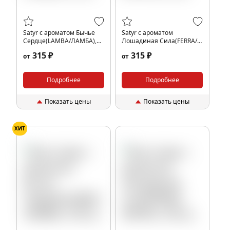
Satyr с ароматом Бычье
Satyr с ароматом
Сердце(LAMBA/ЛАМБА),
Лошадиная Сила(FERRA/
25 гр.
ФЕРРА), 25 гр.
315 ₽
315 ₽
от
от
Подробнее
Подробнее
Показать цены
Показать цены
ХИТ