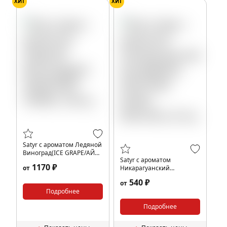
ХИТ
ХИТ
Satyr с ароматом Ледяной
Виноград(ICE GRAPE/АЙС
Satyr с ароматом
ГРЕЙП), 100 гр.
1170 ₽
от
Никарагуанский
Бленд(BASIS MOSCOW/
540 ₽
от
БАЗИС МОСКОУ), 25 гр.
Подробнее
Подробнее