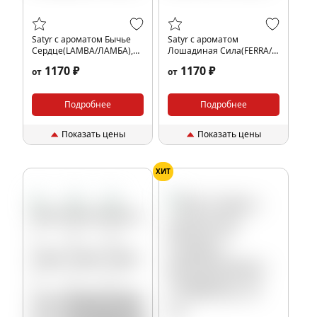
Satyr с ароматом Бычье
Satyr с ароматом
Сердце(LAMBA/ЛАМБА),
Лошадиная Сила(FERRA/
100 гр.
ФЕРРА), 100 гр.
1170 ₽
1170 ₽
от
от
Подробнее
Подробнее
Показать цены
Показать цены
ХИТ