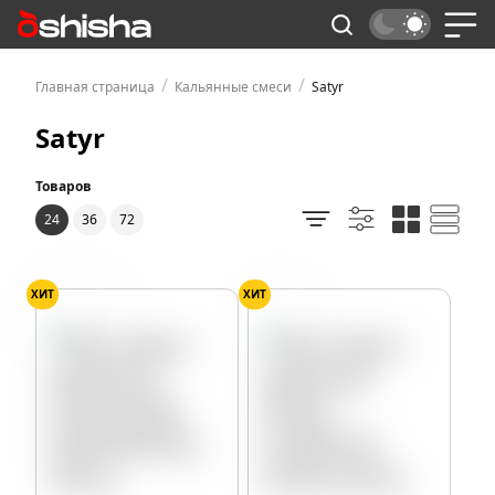
/
/
Главная страница
Кальянные смеси
Satyr
Satyr
Товаров
24
36
72
ХИТ
ХИТ
Ананас
Асаи