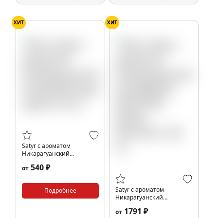
ХИТ
ХИТ
Satyr с ароматом
Никарагуанский
Лигеро(Nicaragua Ligero),
540 ₽
от
25 гр.
Satyr с ароматом
Подробнее
Никарагуанский
Бленд(BASIS MOSCOW/
1791 ₽
от
БАЗИС МОСКОУ), 100 гр.