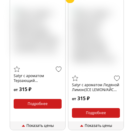
Satyr с ароматом
Терзающий
Satyr с ароматом Ледяной
Плоть(SATURN/САТУРН),
315 ₽
от
Лимон(ICE LEMON/АЙС
25 гр.
ЛЕМОН), 25 гр.
315 ₽
от
Подробнее
Подробнее
Показать цены
Показать цены