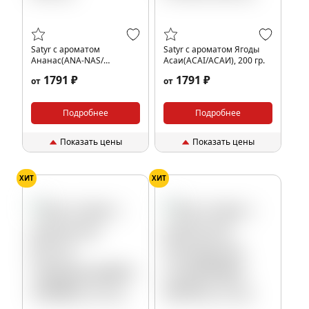
Satyr с ароматом
Satyr с ароматом Ягоды
Ананас(ANA-NAS/
Асаи(ACAI/АСАИ), 200 гр.
АНАНАС), 200 гр.
1791 ₽
1791 ₽
от
от
Подробнее
Подробнее
Показать цены
Показать цены
ХИТ
ХИТ