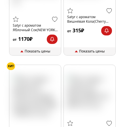
Satyr с ароматом
Вишнёвая Кола(Cherry
Satyr с ароматом
Coca), 25 гр.
315₽
Яблочный Сок(NEW YORK/
от
НЬЮ ЙОРК), 100 гр.
1170₽
от
Показать цены
Показать цены
ХИТ