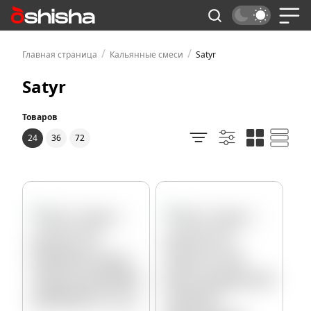
/
/
Главная страница
Кальянные смеси
Satyr
Satyr
Товаров
24
36
72