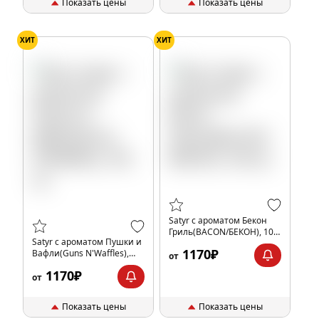
Показать цены
Показать цены
ХИТ
ХИТ
Satyr с ароматом Бекон
Гриль(BACON/БЕКОН), 100
Satyr с ароматом Пушки и
гр.
1170₽
Вафли(Guns N'Waffles),
от
100 гр.
1170₽
от
Показать цены
Показать цены