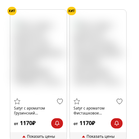
ХИТ
ХИТ
Satyr с ароматом
Satyr с ароматом
Грузинский
Фисташковое
Виноград(GEORGIA
Мороженое(PISTACHIO
1170₽
1170₽
GRAPES/ДЖОРДЖИЯ
HUNTER/ФИСТАШИО
от
от
ГРЕЙПС), 100 гр.
ХАНТЕР), 100 гр.
Показать цены
Показать цены