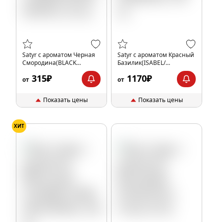
Satyr с ароматом Черная
Satyr с ароматом Красный
Смородина(BLACK
Базилик(ISABEL/
CURRANT/БЛЭК КУРАНТ),
ИЗАБЕЛЬ), 100 гр.
315₽
1170₽
25 гр.
от
от
Показать цены
Показать цены
ХИТ