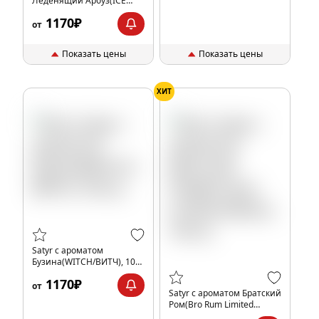
Леденящий Арбуз(ICE
WATERMELON/АЙС
1170₽
ВОТЕРМЕЛОН), 100 гр.
от
Показать цены
Показать цены
ХИТ
Satyr с ароматом
Бузина(WITCH/ВИТЧ), 100
гр.
1170₽
от
Satyr с ароматом Братский
Ром(Bro Rum Limited
Edition), 100 гр.