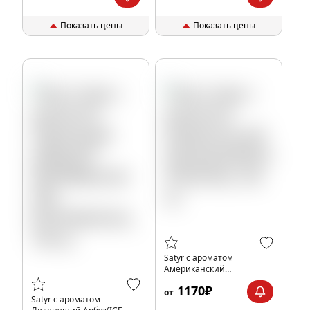
Показать цены
Показать цены
Satyr с ароматом
Американский
Завтрак(GRANOLA/
1170₽
ГРАНОЛА), 100 гр.
от
Satyr с ароматом