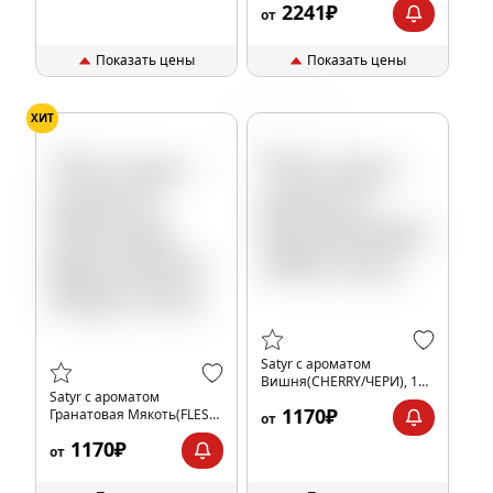
2241₽
от
Показать цены
Показать цены
ХИТ
Вишня
Satyr с ароматом
Вишня(CHERRY/ЧЕРИ), 100
Satyr с ароматом
гр.
1170₽
Гранатовая Мякоть(FLESH/
от
ФЛЕШ), 100 гр.
1170₽
от