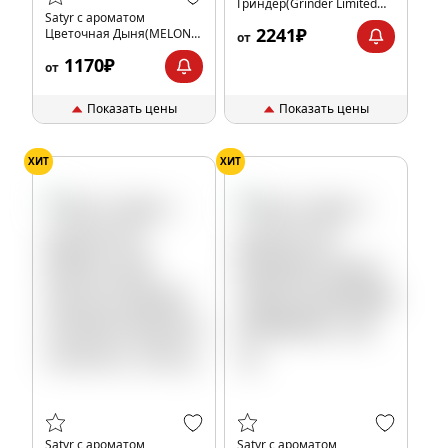
Гриндер(Grinder Limited
Satyr с ароматом
Edition), 100 гр.
2241₽
Цветочная Дыня(MELON
от
SUN/МЕЛОН САН), 100 гр.
1170₽
от
Показать цены
Показать цены
ХИТ
ХИТ
Satyr с ароматом
Satyr с ароматом