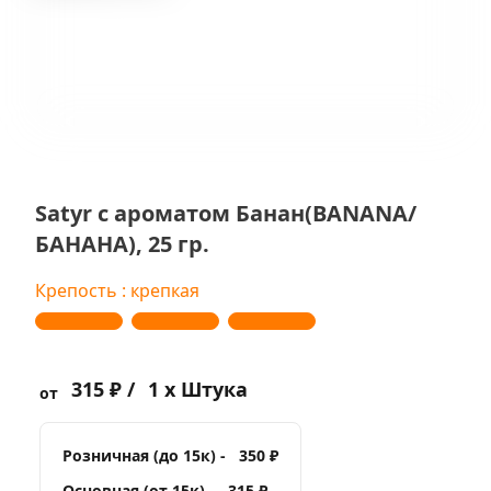
Satyr с ароматом Банан(BANANA/
БАНАНА), 25 гр.
Крепость : крепкая
315 ₽ /
1 x Штука
от
Розничная (до 15к) -
350 ₽
Основная (от 15к) -
315 ₽