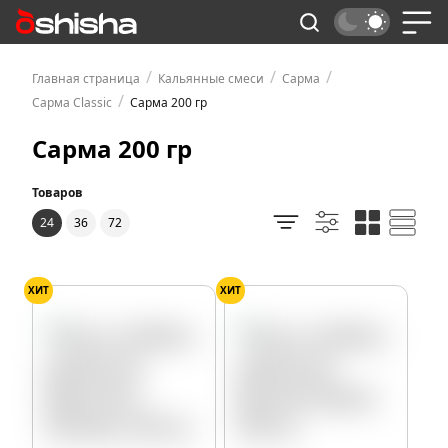
/
/
/
Главная страница
Кальянные смеси
Сарма
/
Сарма Classic
Сарма 200 гр
Сарма 200 гр
Товаров
24
36
72
ХИТ
ХИТ