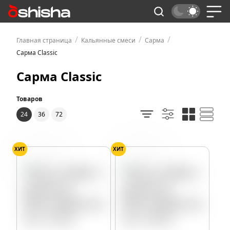
/
/
/
Главная страница
Кальянные смеси
Сарма
Сарма Classic
Сарма Classic
Товаров
24
36
72
ХИТ
ХИТ
Мультифрукт
Мультифрукт