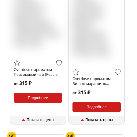
Overdose с ароматом
Персиковый чай (Peach
Overdose с ароматом
Iced Tea), 25гр.
315 ₽
от
Вишня мараскино
(Maraschino Cherry), 25гр.
315 ₽
от
Подробнее
Подробнее
Показать цены
Показать цены
ХИТ
ХИТ