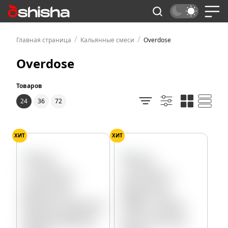
/
/
Главная страница
Кальянные смеси
Overdose
Overdose
Товаров
24
36
72
ХИТ
ХИТ