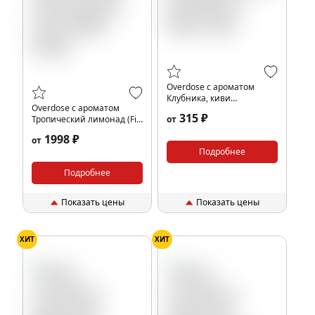
Overdose с ароматом
Клубника, киви
Overdose с ароматом
(Strawberry Kiwi), 25гр.
315 ₽
Тропический лимонад (Fig
от
Lemonade), 200гр.
1998 ₽
от
Подробнее
Подробнее
Показать цены
Показать цены
ХИТ
ХИТ