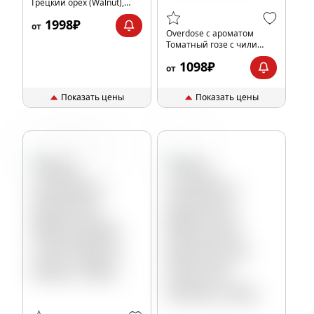
Грецкий орех (Walnut),
200гр.
1998₽
от
Overdose с ароматом
Томатный гозе с чили
(Pomodoro Gose), 100гр.
1098₽
от
Показать цены
Показать цены
Алкоголь
Арахис
Вишня