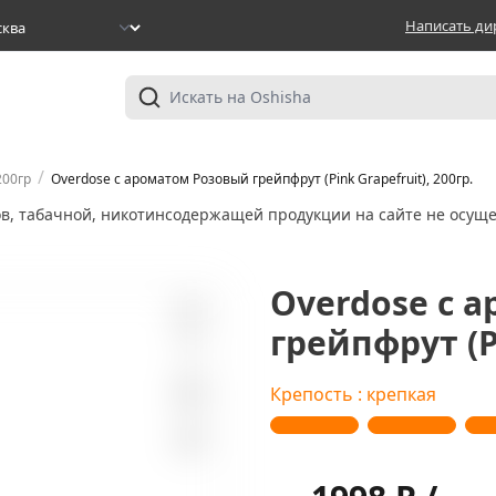
Написать ди
/
200гр
Overdose с ароматом Розовый грейпфрут (Pink Grapefruit), 200гр.
ов, табачной, никотинсодержащей продукции на сайте не осуще
Overdose с 
грейпфрут (Pi
0
Крепость : крепкая