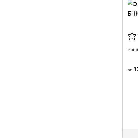
Чашк
1
от