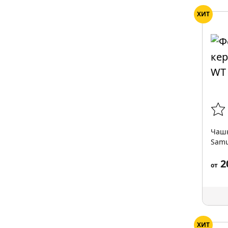
ХИТ
Чашк
Samu
2
от
ХИТ