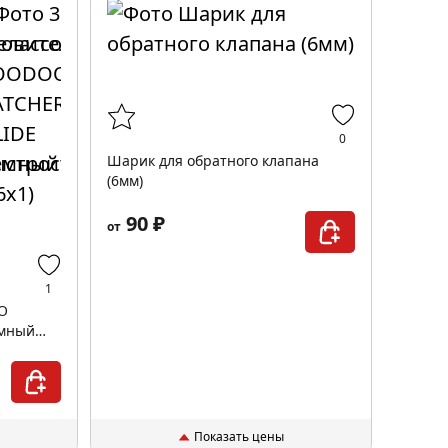
0
Шарик для обратного клапана
(6мм)
90 ₽
от
1
O
емный
Показать цены