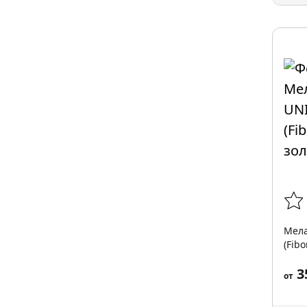
Мела
(Fib
3
от