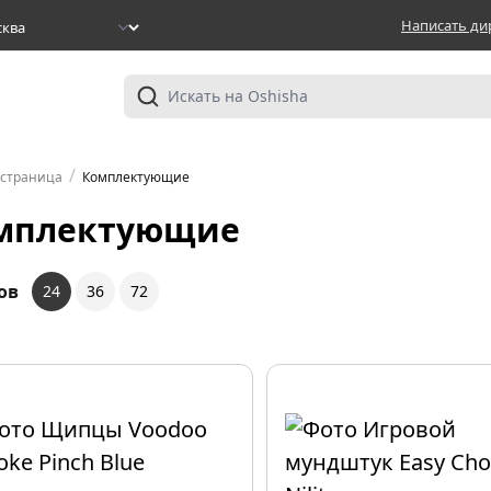
Написать ди
/
 страница
Комплектующие
мплектующие
ов
24
36
72