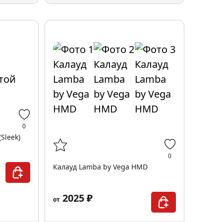
0
Sleek)
0
Калауд Lamba by Vega HMD
2025 ₽
от