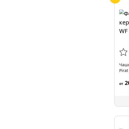
Чашк
Pirat
2
от