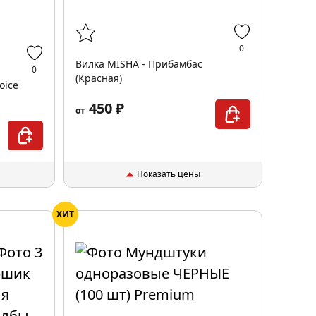
0
Вилка MISHA - Прибамбас
0
(Красная)
oice
450 ₽
от
Показать цены
ХИТ