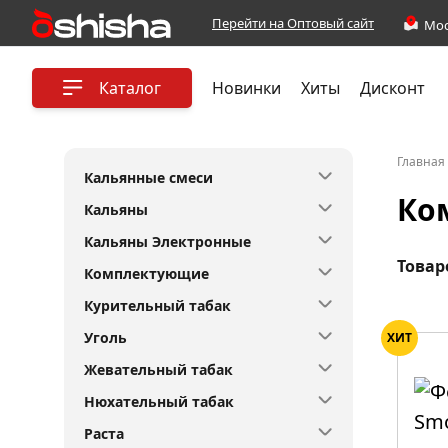
Перейти на Оптовый сайт
Каталог
Новинки
Хиты
Дисконт
Главная
Кальянные смеси
Ко
Кальяны
Кальяны Электронные
Товар
Комплектующие
Курительный табак
Уголь
ХИТ
Жевательный табак
Нюхательный табак
Раста