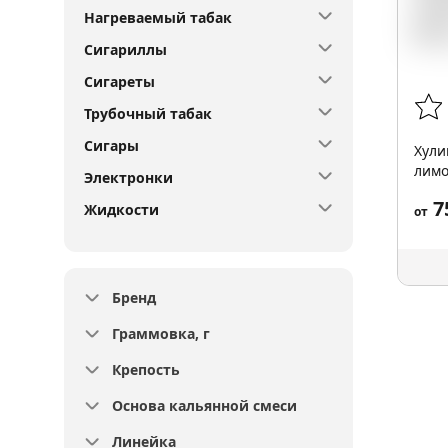
Нагреваемый табак
Сигариллы
Сигареты
Трубочный табак
Сигары
Хули
лимо
Электронки
7
Жидкости
от
Бренд
Граммовка, г
Крепость
Основа кальянной смеси
Линейка