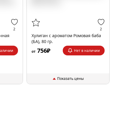
2
2
ичная
Хулиган с ароматом Ромовая баба
(БА), 80 гр.
756₽
наличии
Нет в наличии
от
Показать цены