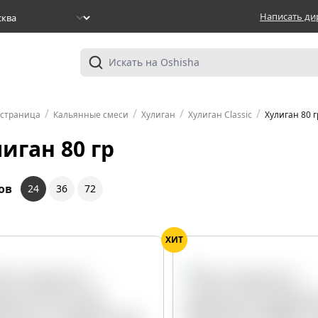
Написать ди
/
/
/
/
 страница
Кальянные смеси
Хулиган
Хулиган Classic
Хулиган 80 г
иган 80 гр
ов
24
36
72
ХИТ